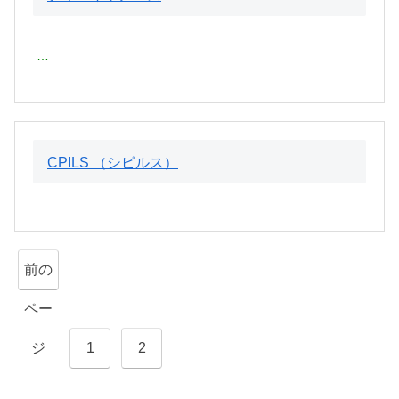
…
CPILS （シピルス）
Posts
前の
Navigation
ペー
ジ
1
2