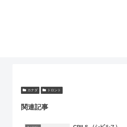
カナダ
トロント
関連記事
CPILS （シピルス）