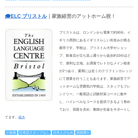
🎓ELC ブリストル
｜家族経営のアットホーム校！
ブリストルは、ロンドンから電車で約90分、イ
ギリス西部にあるイギリスらしい街並みが残る
都市です。学校は、ブリストル大学やショッ
プ、飲食店が立ち並ぶ通りから徒歩約10分ほど
で、便利な立地。お洒落でレトロなメイン校舎
が2つあり、夏期には近くのクリフトンカレッジ
にて授業を行うこともあります。家族経営でア
ットホームな雰囲気の学校は、スタッフもフレ
ンドリー。一般英語と試験対策コースに集中
し、ハイレベルなコースを提供できるよう努め
ており、宿題を含め、教師が生徒をサポートし
てます。
続き
小規模
日本語スタッフなし
日本人少なめ
国籍豊か