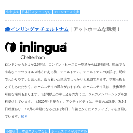
小中規模
日本語スタッフなし
IELTSコース充実
🎓インリングァ チェルトナム
｜アットホームな環境！
ロンドンからおよそ2.5時間、ロンドン・ヒースロー空港からは2時間弱、観光でも
有名なコッツウォルズ地方にある街、チェルトナム。チェルトナムの英語は、明瞭
でわかりやすいと言われ、落ち着いた環境でしっかりと勉強できます。学校も街も
とてもあたたかく、ホームステイの滞在がおすすめ。ホームステイ先は、徒歩通学
可能な場所もあります。6週間以上の申し込みの方には、ジムのメンバーシップを無
料提供しています。（2020年4月現在）。アクティビティは、平日の放課後、週2-3
日程度あり、7-8月の時期になるとほぼ毎日、午後と夕方にアクティビティを企画し
ています。
続き
小規模
日本語スタッフなし
ホームステイがおすすめ