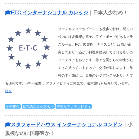
🎓ETC インターナショナル カレッジ
｜日本人少なめ！
タウンセンターやビーチにも徒歩で行け、明るい
校内には多機能な電子ホワイトボードがあるクラ
スルーム、PC、図書館、テラスなど、設備が充
実しており、温かい料理を提供してくれる広いカ
フェテリアもあります。様々な国からの学生がた
くさん通っていますので、交流が楽しめます。学
校のすぐ隣には、専用のレジデンスがあり、とて
も便利です。(Wi-Fi完備)。アクティビティは頻繁で、週末旅行も紹介しています。
続き
小中規模
日本語スタッフあり
豊富なアクティビティ
🎓スタフォードハウス インターナショナル ロンドン
｜小
規模なのに国籍豊か！