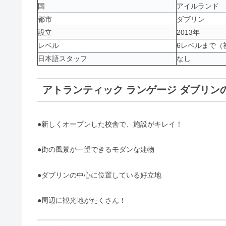
国
アイルランド
都市
ダブリン
設立
2013年
レベル
6レベルまで（
日本語スタッフ
なし
アトランティック ランゲージ ダブリン
●新しくオープンした校舎で、施設がキレイ！
●街の風景が一望できるモダンな建物
●ダブリンの中心に位置している好立地
●周辺に観光地がたくさん！