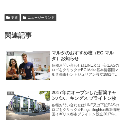
更新
ニュージーランド
関連記事
マルタのおすすめ校（EC マル
更新
タ）お知らせ
各種お問い合わせはLINE又は下記EASの
ロゴをクリック☆EC Malta基本情報国マ
ルタ都市セントジュリアン設立1991年レ
ベル8レベルまで（初級〜上級）日本語ス
タッフありEC マルタの魅力●午前、午後
の自由時間の無料ワークショップ●長期...
2017年にオープンした新築キャ
更新
ンパス、キングス ブライトン校
各種お問い合わせはLINE又は下記EASの
ロゴをクリック☆Kings Brighton基本情報
国イギリス都市ブライトン設立2017年レ
ベル8レベルまで（初級〜上級）日本語ス
タッフなしキングスブライトン校の魅力●