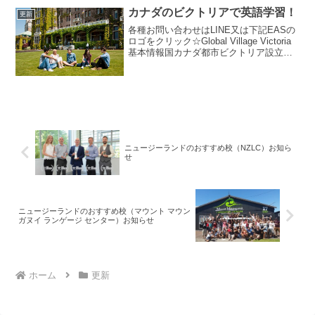
カナダのビクトリアで英語学習！
更新
各種お問い合わせはLINE又は下記EASの
ロゴをクリック☆Global Village Victoria
基本情報国カナダ都市ビクトリア設立
1999年レベル8レベルまで（初級〜上級）
日本語スタッフありグローバル ビレッジ
ビクトリア校の魅力●...
ニュージーランドのおすすめ校（NZLC）お知ら
せ
ニュージーランドのおすすめ校（マウント マウン
ガヌイ ランゲージ センター）お知らせ
ホーム
更新