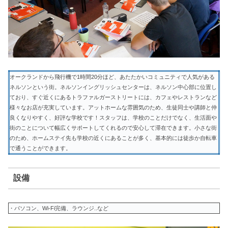
オークランドから飛行機で1時間20分ほど、あたたかいコミュニティで人気がある
ネルソンという街。ネルソンイングリッシュセンターは、ネルソン中心部に位置し
ており、すぐ近くにあるトラファルガーストリートには、カフェやレストランなど
様々なお店が充実しています。アットホームな雰囲気のため、生徒同士や講師と仲
良くなりやすく、好評な学校です！スタッフは、学校のことだけでなく、生活面や
街のことについて幅広くサポートしてくれるので安心して滞在できます。小さな街
のため、ホームステイ先も学校の近くにあることが多く、基本的には徒歩か自転車
で通うことができます。
設備
・パソコン、Wi-Fi完備、ラウンジ..など