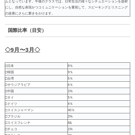
ムとなっています。午後のクラスでは、日常生活の様々なシチュエーションを題材
にし、自然な表現かつコミュニケーションを重視して、スピーキングとリスニング
の改善にさらに磨きをかけます。
国際比率（目安）
◇9月〜3月◇
□日本
9％
□韓国
9％
□台湾
5％
□サウジアラビア
6％
□中国
1%
□タイ
5％
□ドイツ
4％
□スイスジャーマン
40％
□ブラジル
2%
□スイスフレンチ
8&
□チェコ
1%