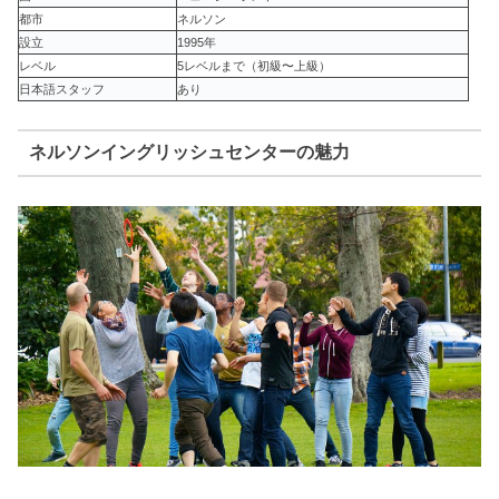
都市
ネルソン
設立
1995年
レベル
5レベルまで（初級〜上級）
日本語スタッフ
あり
ネルソンイングリッシュセンターの魅力