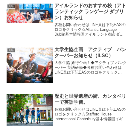
校内にカフェテリア●3,4階は...
アイルランドのおすすめ校（アト
更新
ランティック ランゲージ ダブリ
ン）お知らせ
各種お問い合わせはLINE又は下記EASの
ロゴをクリック☆Atlantic Language
Dublin基本情報国アイルランド都市ダブ
リン設立2013年レベル6レベルまで（初
級〜上級）日本語スタッフなしアトラン
ティック ランゲージ ダブリ...
大学生協企画 アクティブ バン
更新
クーバーお知らせ（ILSC）
大学生協 旅行企画！◆アクティブ バンク
ーバー 英語研修◆各種お問い合わせは
LINE又は下記EASのロゴをクリック
☆ILSC Vancouver基本情報国カナダ都市
バンクーバー設立1991年レベル10レベル
まで（初級〜上級）日本語スタッフあ...
歴史と世界遺産の街、カンタベリ
更新
ーで英語学習。
各種お問い合わせはLINE又は下記EASの
ロゴをクリック☆Stafford House
International Canterbury基本情報国イギリ
ス都市カンタベリー設立1952年レベル7レ
ベルまで（初級〜上級）日本語スタッフ
なしスタフ...