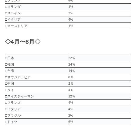
□フランス
4%
□オランダ
1%
□スペイン
3%
□イタリア
4%
□オーストリア
1%
◇4月〜8月◇
□日本
22％
□韓国
24％
□台湾
14％
□サウジアラビア
8％
□中国
2％
□タイ
4％
□スイスジャーマン
12％
□フランス
4%
□イタリア
4%
□ブラジル
2%
□ドイツ
6%