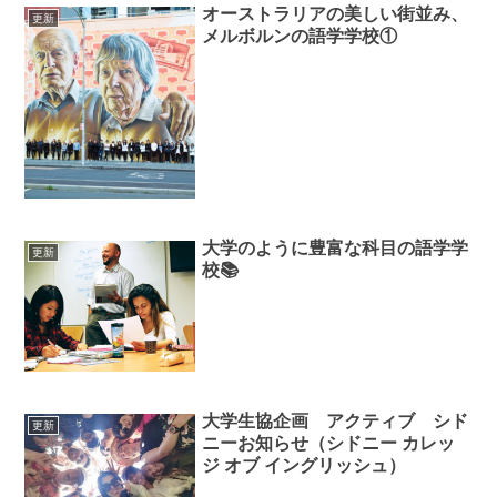
オーストラリアの美しい街並み、
更新
メルボルンの語学学校①
大学のように豊富な科目の語学学
更新
校📚
大学生協企画 アクティブ シド
更新
ニーお知らせ（シドニー カレッ
ジ オブ イングリッシュ）