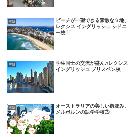
ビーチが一望できる素敵な立地、
更新
レクシス イングリッシュ シドニ
ー校🏄‍♂️
学生同士の交流が盛ん♫レクシス
更新
イングリッシュ ブリスベン校
オーストラリアの美しい街並み、
更新
メルボルンの語学学校③